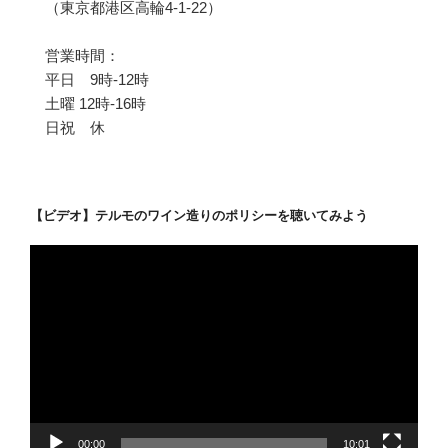
（東京都港区高輪4-1-22）
営業時間：
平日 9時-12時
土曜 12時-16時
日祝 休
【ビデオ】テルモのワイン造りのポリシーを聴いてみよう
動
画
プ
レ
ー
ヤ
ー
00:00
10:01