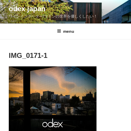
コ
odex japan
ン
ワインインポーター/ワインの世界を優しくしたい！
テ
ン
ツ
menu
へ
ス
キ
IMG_0171-1
ッ
プ