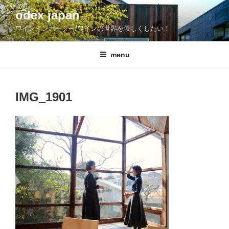
コ
odex japan
ン
ワインインポーター/ワインの世界を優しくしたい！
テ
ン
ツ
menu
へ
ス
キ
IMG_1901
ッ
プ