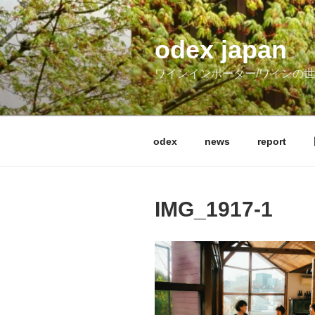
コ
ン
テ
odex japan
ン
ワインインポーター/ワインの
ツ
へ
ス
キ
odex
news
report
ッ
プ
IMG_1917-1