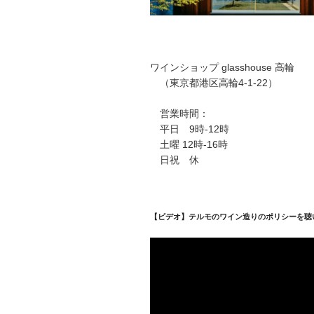
ワインショップ glasshouse 高輪
（東京都港区高輪4-1-22）
営業時間：
平日 9時-12時
土曜 12時-16時
日祝 休
【ビデオ】テルモのワイン造りのポリシーを聴
動
画
プ
レ
ー