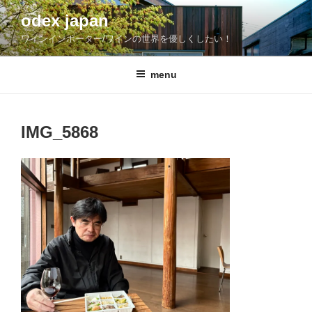
コ
odex japan
ン
ワインインポーター/ワインの世界を優しくしたい！
テ
ン
ツ
menu
へ
ス
キ
IMG_5868
ッ
プ