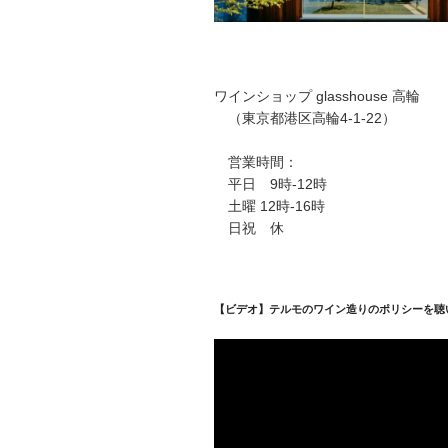
ワインショップ glasshouse 高輪
（東京都港区高輪4-1-22）
営業時間：
平日 9時-12時
土曜 12時-16時
日祝 休
【ビデオ】テルモのワイン造りのポリシーを聴
動
画
プ
レ
ー