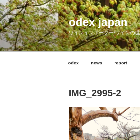
コ
ン
テ
odex japan
ン
ワインインポーター/ワインの
ツ
へ
ス
キ
odex
news
report
ッ
プ
IMG_2995-2