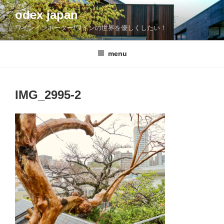
コ
odex japan
ン
ワインインポーター/ワインの世界を優しくしたい！
テ
ン
ツ
menu
へ
ス
キ
IMG_2995-2
ッ
プ