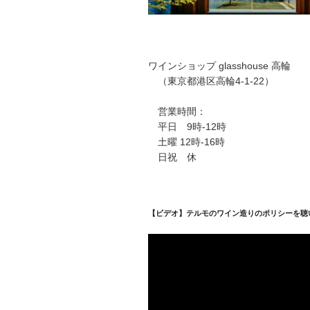
ワインショップ glasshouse 高輪
（東京都港区高輪4-1-22）
営業時間：
平日 9時-12時
土曜 12時-16時
日祝 休
【ビデオ】テルモのワイン造りのポリシーを聴
動
画
プ
レ
ー