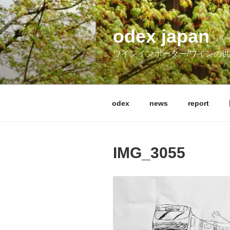
コ
ン
テ
odex japan
ン
ワインインポーター/ワインの
ツ
へ
ス
キ
odex
news
report
ッ
プ
IMG_3055