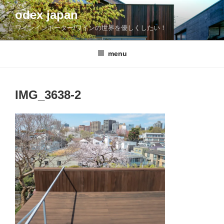
コ
odex japan
ン
ワインインポーター/ワインの世界を優しくしたい！
テ
ン
ツ
menu
へ
ス
キ
IMG_3638-2
ッ
プ