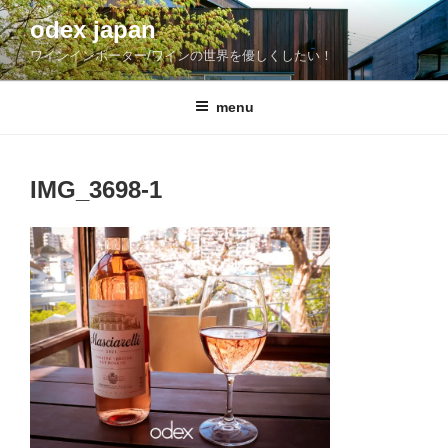
コ
odex japan
ン
ワインインポーター/ワインの世界を優しくしたい！
テ
ン
ツ
menu
へ
ス
キ
IMG_3698-1
ッ
プ