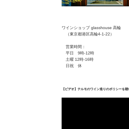
ワインショップ glasshouse 高輪
（東京都港区高輪4-1-22）
営業時間：
平日 9時-12時
土曜 12時-16時
日祝 休
【ビデオ】テルモのワイン造りのポリシーを聴
動
画
プ
レ
ー