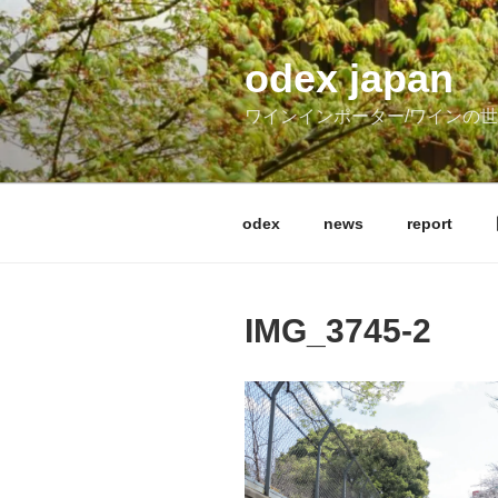
コ
ン
テ
odex japan
ン
ワインインポーター/ワインの
ツ
へ
ス
キ
odex
news
report
ッ
プ
IMG_3745-2