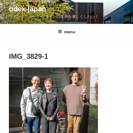
コ
odex japan
ン
ワインインポーター/ワインの世界を優しくしたい！
テ
ン
ツ
menu
へ
ス
キ
IMG_3829-1
ッ
プ