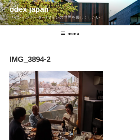
コ
odex japan
ン
ワインインポーター/ワインの世界を優しくしたい！
テ
ン
ツ
menu
へ
ス
キ
IMG_3894-2
ッ
プ