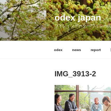
コ
ン
テ
odex japan
ン
ワインインポーター/ワインの
ツ
へ
ス
キ
odex
news
report
ッ
プ
IMG_3913-2