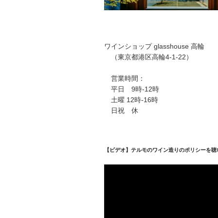
ワインショップ glasshouse 高輪
（東京都港区高輪4-1-22）
営業時間：
平日 9時-12時
土曜 12時-16時
日祝 休
【ビデオ】テルモのワイン造りのポリシーを聴
動
画
プ
レ
ー