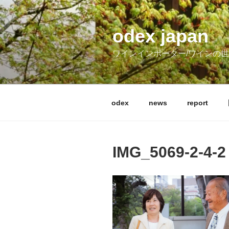
コ
ン
テ
odex japan
ン
ワインインポーター/ワインの
ツ
へ
ス
キ
odex
news
report
ッ
プ
IMG_5069-2-4-2