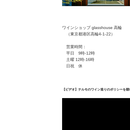
ワインショップ glasshouse 高輪
（東京都港区高輪4-1-22）
営業時間：
平日 9時-12時
土曜 12時-16時
日祝 休
【ビデオ】テルモのワイン造りのポリシーを聴
動
画
プ
レ
ー