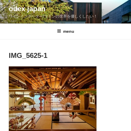
コ
odex japan
ン
ワインインポーター/ワインの世界を優しくしたい！
テ
ン
ツ
menu
へ
ス
キ
IMG_5625-1
ッ
プ