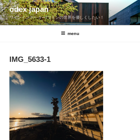
コ
odex japan
ン
ワインインポーター/ワインの世界を優しくしたい！
テ
ン
ツ
menu
へ
ス
キ
IMG_5633-1
ッ
プ