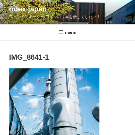
コ
odex japan
ン
ワインインポーター/ワインの世界を優しくしたい！
テ
ン
ツ
menu
へ
ス
キ
IMG_8641-1
ッ
プ