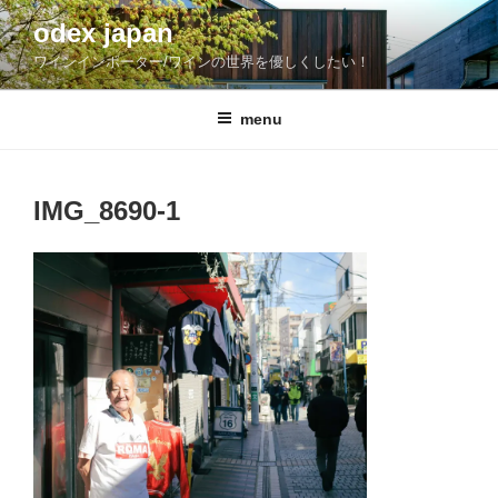
コ
odex japan
ン
ワインインポーター/ワインの世界を優しくしたい！
テ
ン
ツ
menu
へ
ス
キ
IMG_8690-1
ッ
プ