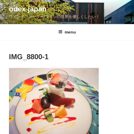
コ
odex japan
ン
ワインインポーター/ワインの世界を優しくしたい！
テ
ン
ツ
menu
へ
ス
キ
IMG_8800-1
ッ
プ