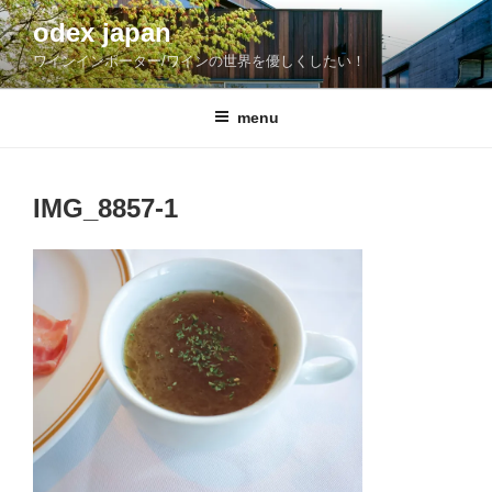
コ
odex japan
ン
ワインインポーター/ワインの世界を優しくしたい！
テ
ン
ツ
menu
へ
ス
キ
IMG_8857-1
ッ
プ