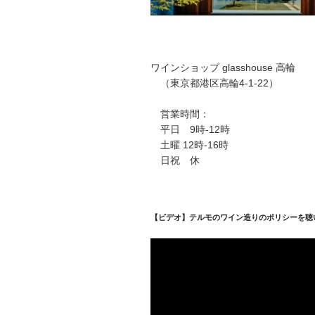
ワインショップ glasshouse 高輪
（東京都港区高輪4-1-22）
営業時間：
平日 9時-12時
土曜 12時-16時
日祝 休
【ビデオ】テルモのワイン造りのポリシーを聴
動
画
プ
レ
ー