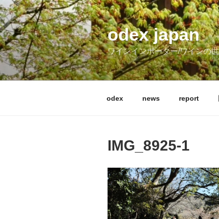
コ
ン
テ
odex japan
ン
ワインインポーター/ワインの
ツ
へ
ス
キ
odex
news
report
ッ
プ
IMG_8925-1