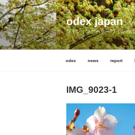
コ
ン
テ
odex japan
ン
ワインインポーター/ワインの
ツ
へ
ス
キ
odex
news
report
ッ
プ
IMG_9023-1