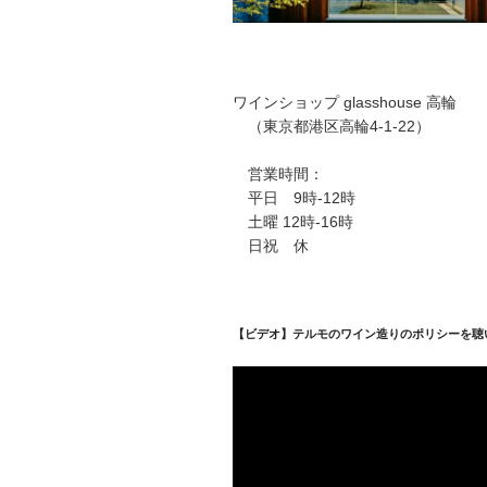
ワインショップ glasshouse 高輪
（東京都港区高輪4-1-22）
営業時間：
平日 9時-12時
土曜 12時-16時
日祝 休
【ビデオ】テルモのワイン造りのポリシーを聴
動
画
プ
レ
ー