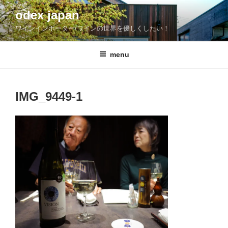
コ
odex japan
ン
ワインインポーター/ワインの世界を優しくしたい！
テ
ン
ツ
menu
へ
ス
キ
IMG_9449-1
ッ
プ