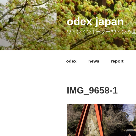
コ
ン
テ
odex japan
ン
ワインインポーター/ワインの
ツ
へ
ス
キ
odex
news
report
ッ
プ
IMG_9658-1