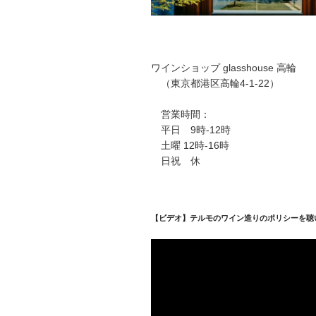
ワインショップ glasshouse 高輪
（東京都港区高輪4-1-22）
営業時間：
平日 9時-12時
土曜 12時-16時
日祝 休
【ビデオ】テルモのワイン造りのポリシーを聴
動
画
プ
レ
ー