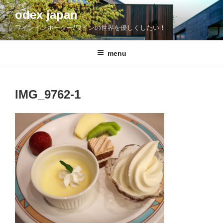
コ
odex japan
ン
ワインインポーター/ワインの世界を優しくしたい！
テ
ン
ツ
menu
へ
ス
キ
IMG_9762-1
ッ
プ