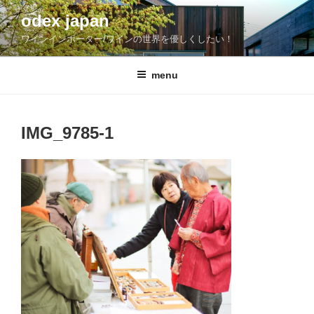
コ
odex japan
ン
ワインインポーター/ワインの世界を優しくしたい！
テ
ン
ツ
menu
へ
ス
キ
IMG_9785-1
ッ
プ