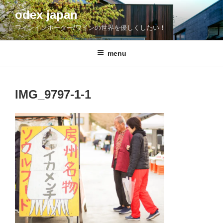
コ
odex japan
ン
ワインインポーター/ワインの世界を優しくしたい！
テ
ン
ツ
menu
へ
ス
キ
IMG_9797-1-1
ッ
プ