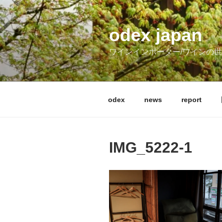
コ
ン
テ
odex japan
ン
ワインインポーター/ワインの
ツ
へ
ス
キ
odex
news
report
ッ
プ
IMG_5222-1