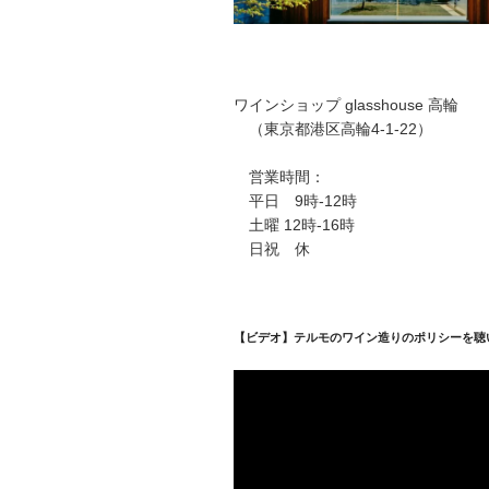
ワインショップ glasshouse 高輪
（東京都港区高輪4-1-22）
営業時間：
平日 9時-12時
土曜 12時-16時
日祝 休
【ビデオ】テルモのワイン造りのポリシーを聴
動
画
プ
レ
ー