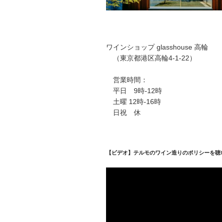
ワインショップ glasshouse 高輪
（東京都港区高輪4-1-22）
営業時間：
平日 9時-12時
土曜 12時-16時
日祝 休
【ビデオ】テルモのワイン造りのポリシーを聴
動
画
プ
レ
ー