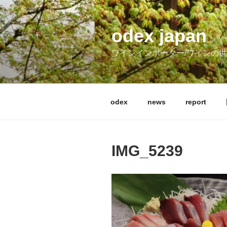
コ
ン
テ
odex japan
ン
ワインインポーター/ワインの
ツ
へ
ス
キ
odex
news
report
ッ
プ
IMG_5239