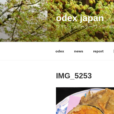
コ
ン
テ
odex japan
ン
ワインインポーター/ワインの
ツ
へ
ス
キ
odex
news
report
ッ
プ
IMG_5253