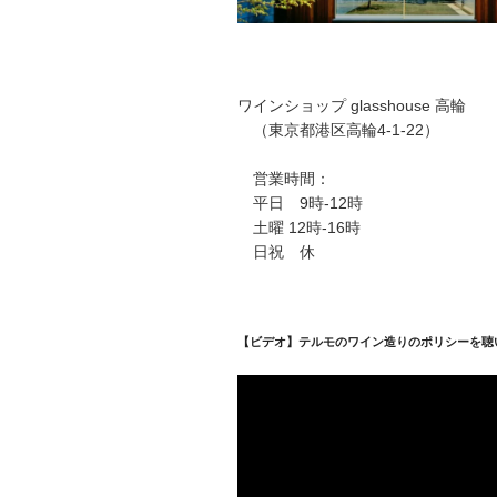
ワインショップ glasshouse 高輪
（東京都港区高輪4-1-22）
営業時間：
平日 9時-12時
土曜 12時-16時
日祝 休
【ビデオ】テルモのワイン造りのポリシーを聴
動
画
プ
レ
ー