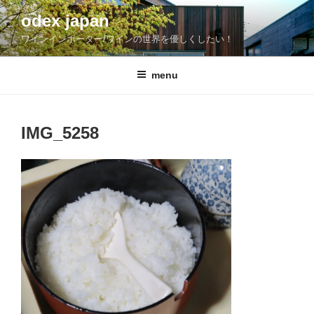
コ
odex japan
ン
ワインインポーター/ワインの世界を優しくしたい！
テ
ン
ツ
menu
へ
ス
キ
IMG_5258
ッ
プ