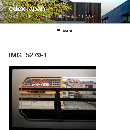
コ
odex japan
ン
ワインインポーター/ワインの世界を優しくしたい！
テ
ン
ツ
menu
へ
ス
キ
IMG_5279-1
ッ
プ