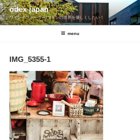
コ
odex japan
ン
ワインインポーター/ワインの世界を優しくしたい！
テ
ン
ツ
menu
へ
ス
キ
IMG_5355-1
ッ
プ