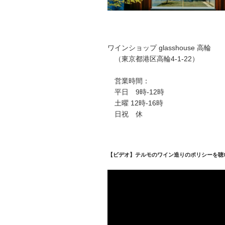
ワインショップ glasshouse 高輪
（東京都港区高輪4-1-22）
営業時間：
平日 9時-12時
土曜 12時-16時
日祝 休
【ビデオ】テルモのワイン造りのポリシーを聴
動
画
プ
レ
ー