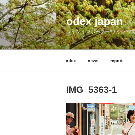
コ
ン
テ
odex japan
ン
ワインインポーター/ワインの
ツ
へ
ス
キ
odex
news
report
ッ
プ
IMG_5363-1