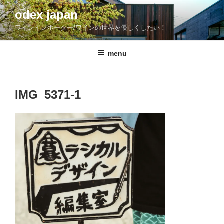
コ
odex japan
ン
ワインインポーター/ワインの世界を優しくしたい！
テ
ン
ツ
menu
へ
ス
キ
IMG_5371-1
ッ
プ