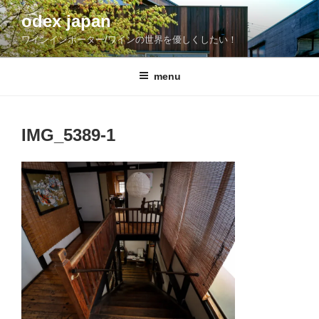
コ
odex japan
ン
ワインインポーター/ワインの世界を優しくしたい！
テ
ン
ツ
menu
へ
ス
キ
IMG_5389-1
ッ
プ