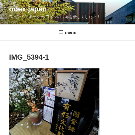
コ
odex japan
ン
ワインインポーター/ワインの世界を優しくしたい！
テ
ン
ツ
menu
へ
ス
キ
IMG_5394-1
ッ
プ