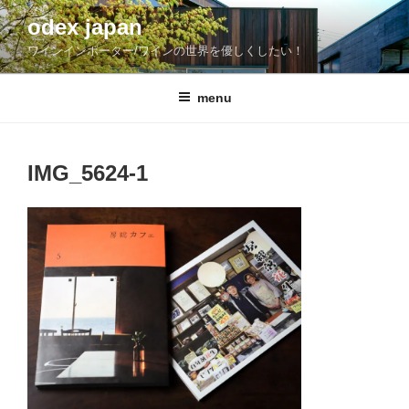
コ
odex japan
ン
ワインインポーター/ワインの世界を優しくしたい！
テ
ン
ツ
menu
へ
ス
キ
IMG_5624-1
ッ
プ