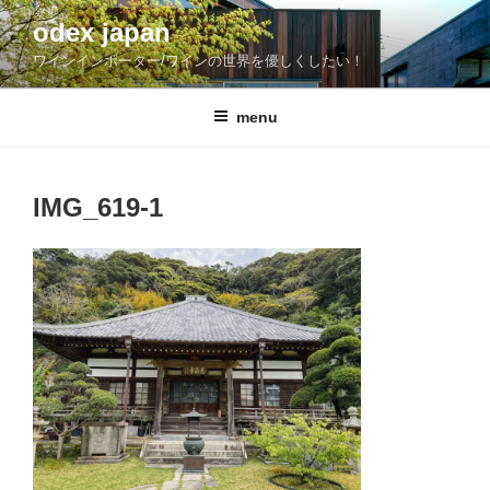
コ
odex japan
ン
ワインインポーター/ワインの世界を優しくしたい！
テ
ン
ツ
menu
へ
ス
キ
IMG_619-1
ッ
プ