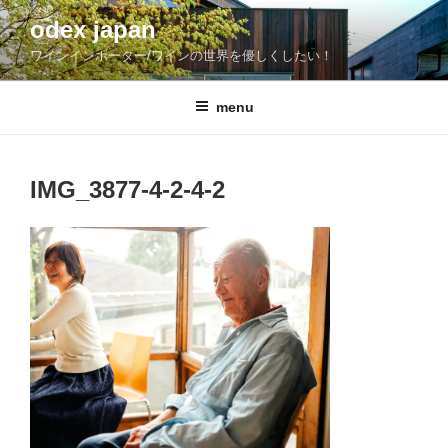
コ
odex japan
ン
ワインインポーター/ワインの世界を優しくしたい！
テ
ン
ツ
menu
へ
ス
キ
IMG_3877-4-2-4-2
ッ
プ