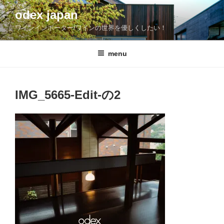
コ
odex japan
ン
ワインインポーター/ワインの世界を優しくしたい！
テ
ン
ツ
menu
へ
ス
キ
IMG_5665-Edit-の2
ッ
プ