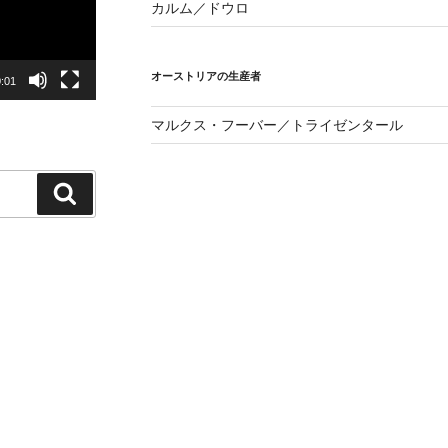
カルム／ドウロ
オーストリアの生産者
:01
マルクス・フーバー／トライゼンタール
検
索