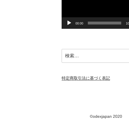
ー
ヤ
ー
00:00
10
検
索:
特定商取引法に基づく表記
©odexjapan 2020