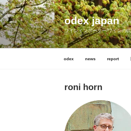
コ
ン
テ
odex japan
ン
ワインインポーター/ワインの
ツ
へ
ス
キ
odex
news
report
ッ
プ
roni horn