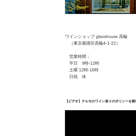
ワインショップ glasshouse 高輪
（東京都港区高輪4-1-22）
営業時間：
平日 9時-12時
土曜 12時-16時
日祝 休
【ビデオ】テルモのワイン造りのポリシーを聴
動
画
プ
レ