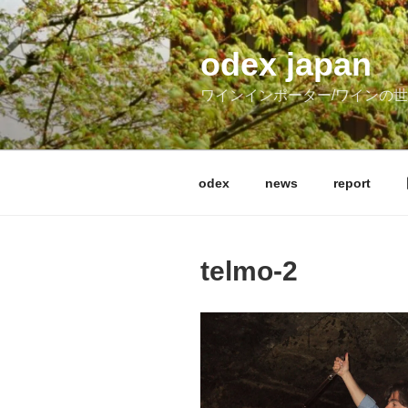
コ
ン
テ
odex japan
ン
ワインインポーター/ワインの
ツ
へ
ス
キ
odex
news
report
ッ
プ
telmo-2