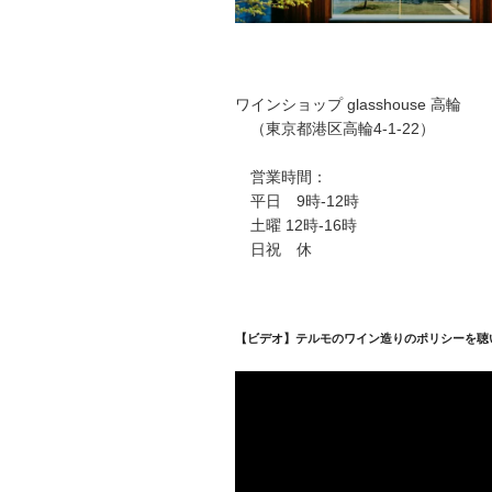
ワインショップ glasshouse 高輪
（東京都港区高輪4-1-22）
営業時間：
平日 9時-12時
土曜 12時-16時
日祝 休
【ビデオ】テルモのワイン造りのポリシーを聴
動
画
プ
レ
ー