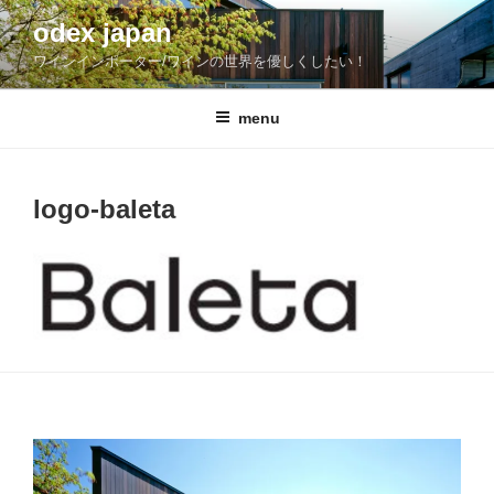
コ
odex japan
ン
ワインインポーター/ワインの世界を優しくしたい！
テ
ン
ツ
menu
へ
ス
キ
logo-baleta
ッ
プ