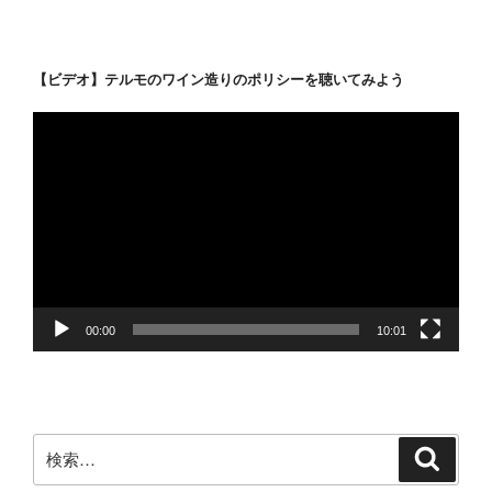
【ビデオ】テルモのワイン造りのポリシーを聴いてみよう
動
画
プ
レ
ー
ヤ
ー
00:00
10:01
検
検
索
索: