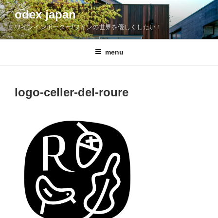
コ
odex japan
ン
ワインインポーター/ワインの世界を優しくしたい！
テ
ン
ツ
menu
へ
ス
キ
logo-celler-del-roure
ッ
プ