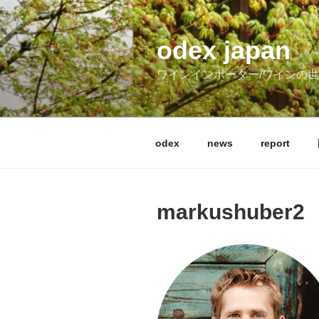
コ
ン
テ
odex japan
ン
ワインインポーター/ワインの
ツ
へ
ス
キ
odex
news
report
ッ
プ
markushuber2