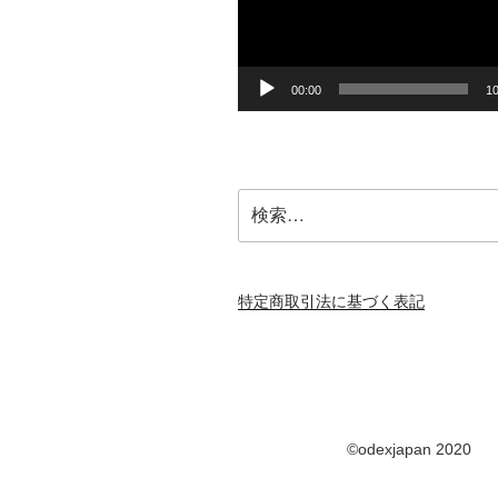
ー
ヤ
ー
00:00
10
検
索:
特定商取引法に基づく表記
©odexjapan 2020