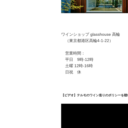
ワインショップ glasshouse 高輪
（東京都港区高輪4-1-22）
営業時間：
平日 9時-12時
土曜 12時-16時
日祝 休
【ビデオ】テルモのワイン造りのポリシーを聴
動
画
プ
レ