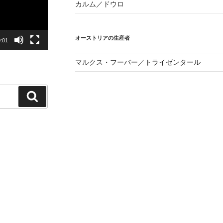
カルム／ドウロ
オーストリアの生産者
:01
マルクス・フーバー／トライゼンタール
検
索