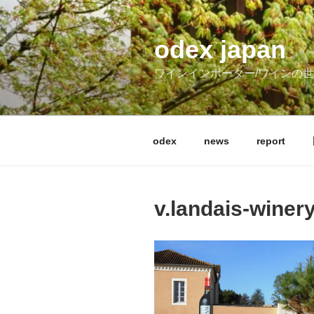
コ
ン
テ
odex japan
ン
ワインインポーター/ワインの
ツ
へ
ス
キ
odex
news
report
ッ
プ
v.landais-winer