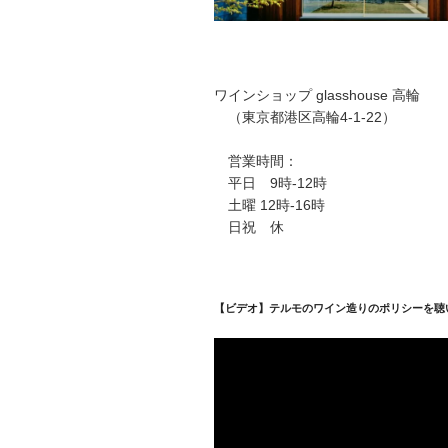
ワインショップ glasshouse 高輪
（東京都港区高輪4-1-22）
営業時間：
平日 9時-12時
土曜 12時-16時
日祝 休
【ビデオ】テルモのワイン造りのポリシーを聴
動
画
プ
レ
ー