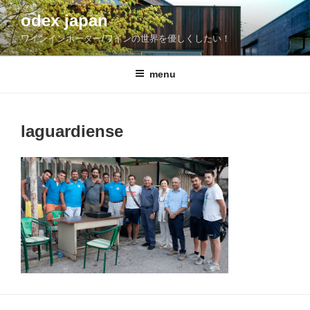
コ
odex japan
ン
ワインインポーター/ワインの世界を優しくしたい！
テ
ン
ツ
menu
へ
ス
キ
laguardiense
ッ
プ