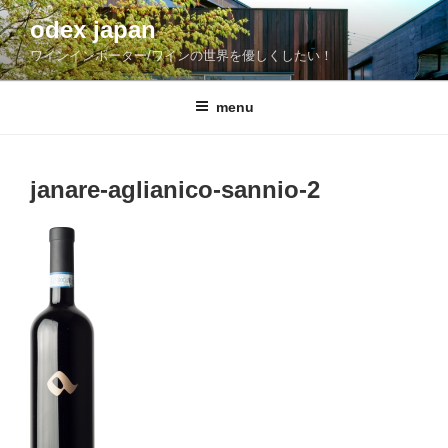
コ
odex japan
ン
ワインインポーター/ワインの世界を優しくしたい！
テ
ン
ツ
menu
へ
ス
キ
janare-aglianico-sannio-2
ッ
プ