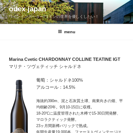
コ
odex japan
ン
ワインインポーター/ワインの世界を優しくしたい！
テ
ン
ツ
menu
へ
ス
キ
Marina Cvetic CHARDONNAY COLLINE TEATINE IGT
ッ
マリナ・ツヴェティッチ シャルドネ
プ
葡萄：シャルドネ100%
アルコール：14.5%
海抜約390m、泥と石灰質土壌、南東向きの畑、平
均樹齢20年。9月10-15日に収穫。
18-20℃に温度管理された木樽で15-30日間発酵、
マロラクティック発酵。
23ヶ月間新樽バリックで熟成。
年間生産量19,000本。ファーストヴィンテージは